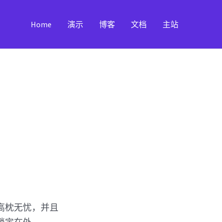
Home
演示
博客
文档
主站
您高枕无忧，并且