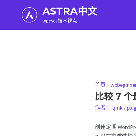
跳
ASTRA中文
至
wpeyes技术视点
内
容
首页
»
wpbeginne
比较 7 个
作者：
qmk
/
plu
创建定期 Wor