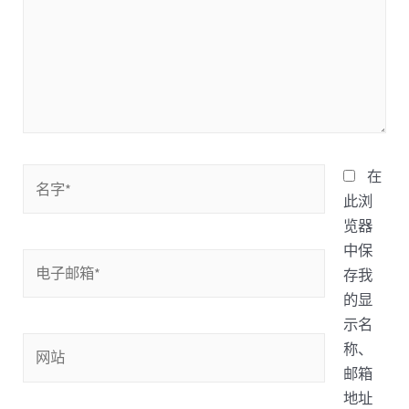
名
在
字
此浏
*
览器
中保
电
存我
子
的显
邮
示名
箱
网
称、
*
站
邮箱
地址