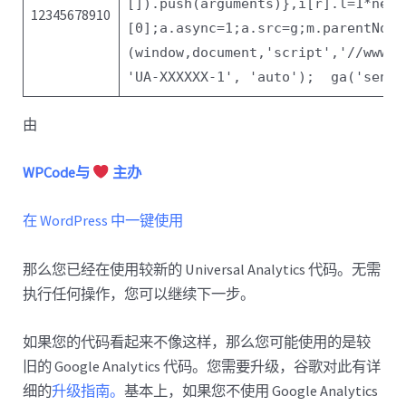
[]).push(arguments)},i[r].l=1*
new
D
12345678910
[0];a.async=1;a.src=g;m.parentNode
(window,document,
'script'
,
'//www.g
'UA-XXXXXX-1'
,
'auto'
);
ga(
'send'
由
WPCode与
主办
在 WordPress 中一键使用
那么您已经在使用较新的 Universal Analytics 代码。无需
执行任何操作，您可以继续下一步。
如果您的代码看起来不像这样，那么您可能使用的是较
旧的 Google Analytics 代码。您需要升级，谷歌对此有详
细的
升级指南。
基本上，如果您不使用 Google Analytics