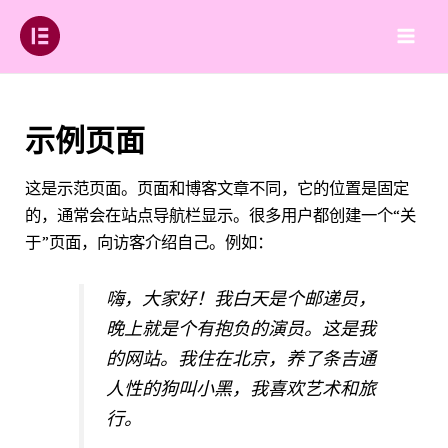
跳
至
Main
内
容
Men
示例页面
这是示范页面。页面和博客文章不同，它的位置是固定
的，通常会在站点导航栏显示。很多用户都创建一个“关
于”页面，向访客介绍自己。例如：
嗨，大家好！我白天是个邮递员，
晚上就是个有抱负的演员。这是我
的网站。我住在北京，养了条吉通
人性的狗叫小黑，我喜欢艺术和旅
行。